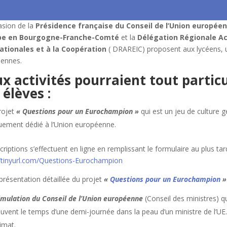
asion de la
Présidence française du Conseil de l’Union europée
ope en Bourgogne-Franche-Comté
et la
Délégation Régionale A
ationales et à la Coopération
( DRAREIC) proposent aux lycéens, un
ennes.
x activités pourraient tout partic
 élèves :
rojet
« Questions pour un Eurochampion »
qui est un jeu de culture g
uement dédié à l’Union européenne.
criptions s’effectuent en ligne en remplissant le formulaire au plus tar
//tinyurl.com/Questions-Eurochampion
 présentation détaillée du projet
«
Questions pour un Eurochampion
»
imulation du Conseil de l’Union européenne
(Conseil des ministres) qu
ouvent le temps d’une demi-journée dans la peau d’un ministre de l’UE
limat.