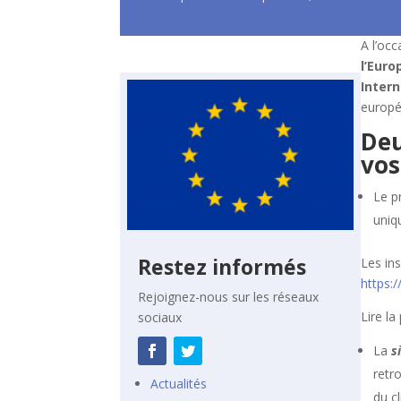
A l’occ
l’Eur
Intern
europé
Deu
vos
Le p
uniq
Restez informés
Les ins
https:
Rejoignez-nous sur les réseaux
Lire la
sociaux
La
s
retr
Actualités
du c