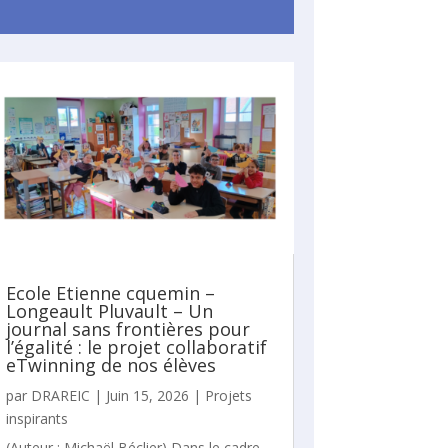
Ecole Etienne cquemin –
Longeault Pluvault – Un
journal sans frontières pour
l’égalité : le projet collaboratif
eTwinning de nos élèves
par
DRAREIC
|
Juin 15, 2026
|
Projets
inspirants
(Auteur : Michaël Béclier) Dans le cadre