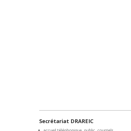
Secrétariat DRAREIC
accueil téléphonique, public, courriels,