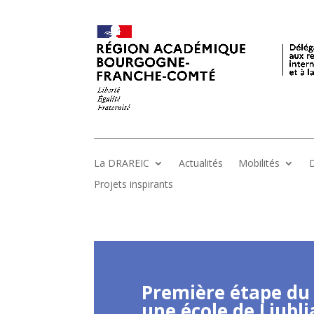
La DRAREIC
Actualités
Mobilités
D
Projets inspirants
Première étape du 
une école de Ljublj