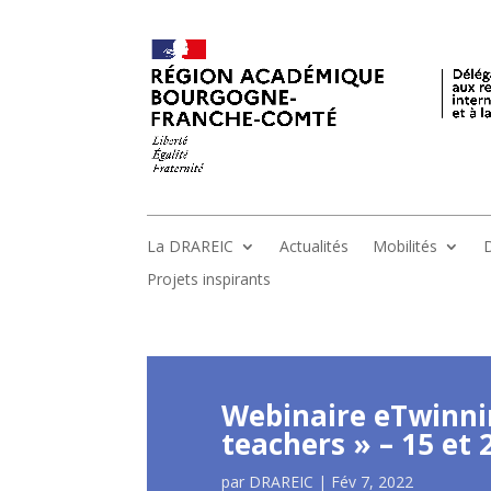
La DRAREIC
Actualités
Mobilités
D
Projets inspirants
Webinaire eTwinnin
teachers » – 15 et
par
DRAREIC
|
Fév 7, 2022