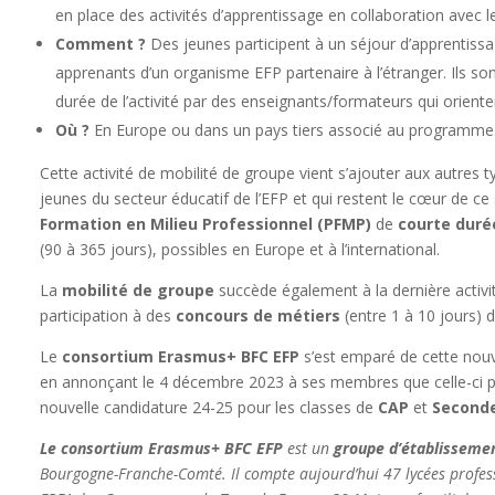
en place des activités d’apprentissage en collaboration avec le 
Comment ?
Des jeunes participent à un séjour d’apprentissag
apprenants d’un organisme EFP partenaire à l’étranger. Ils 
durée de l’activité par des enseignants/formateurs qui oriente
Où ?
En Europe ou dans un pays tiers associé au programme
Cette activité de mobilité de groupe vient s’ajouter aux autres ty
jeunes du secteur éducatif de l’EFP et qui restent le cœur de ce 
Formation en Milieu Professionnel (PFMP)
de
courte duré
(90 à 365 jours), possibles en Europe et à l’international.
La
mobilité de groupe
succède également à la dernière activi
participation à des
concours de métiers
(entre 1 à 10 jours) d
Le
consortium Erasmus+ BFC EFP
s’est emparé de cette nouve
en annonçant le 4 décembre 2023 à ses membres que celle-ci 
nouvelle candidature 24-25 pour les classes de
CAP
et
Seconde
Le consortium Erasmus+ BFC EFP
est un
groupe d’établissemen
Bourgogne-Franche-Comté. Il compte aujourd’hui
47 lycées profe