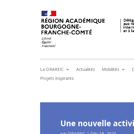
La DRAREIC
Actualités
Mobilités
D
Projets inspirants
Une nouvelle activ
par
DRAREIC
|
Déc 18, 2023