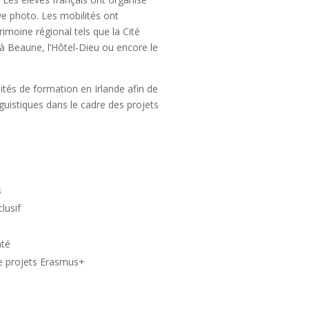
lye photo. Les mobilités ont
moine régional tels que la Cité
 à Beaune, l’Hôtel-Dieu ou encore le
lités de formation en Irlande afin de
guistiques dans le cadre des projets
s
lusif
nté
e projets Erasmus+