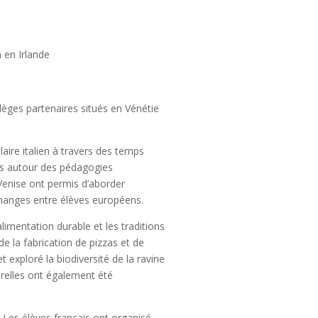
 en Irlande
llèges partenaires situés en Vénétie
aire italien à travers des temps
ités autour des pédagogies
 Venise ont permis d’aborder
 échanges entre élèves européens.
alimentation durable et les traditions
de la fabrication de pizzas et de
 exploré la biodiversité de la ravine
turelles ont également été
. Les élèves français ont organisé