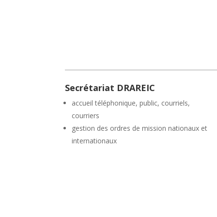
Secrétariat DRAREIC
accueil téléphonique, public, courriels,
courriers
gestion des ordres de mission nationaux et
internationaux
suivi des voyages et échanges scolaires à
l’étranger
Tél. : 03 81 65 74 72 (Secrétariat Besançon)
Tél. : 03 80 44 89 74 (Secrétariat Dijon)