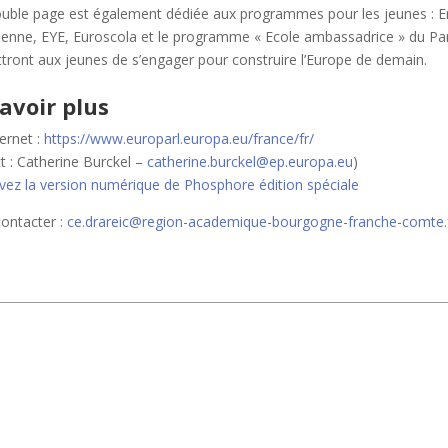
uble page est également dédiée aux programmes pour les jeunes : E
enne, EYE, Euroscola et le programme « Ecole ambassadrice » du Par
tront aux jeunes de s’engager pour construire l’Europe de demain.
avoir plus
ternet :
https://www.europarl.europa.eu/france/fr/
t : Catherine Burckel –
catherine.burckel@ep.europa.eu
)
vez la version numérique de Phosphore édition spéciale
ontacter :
ce.drareic@region-academique-bourgogne-franche-comte.