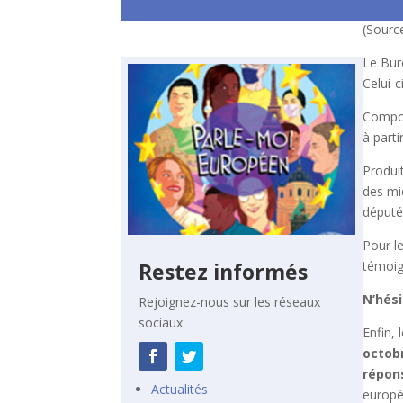
(Sourc
Le Bur
Celui-c
Compos
à parti
Produit
des mic
député
Pour l
Restez informés
témoig
N’hési
Rejoignez-nous sur les réseaux
sociaux
Enfin,
octob
répons
Actualités
europé