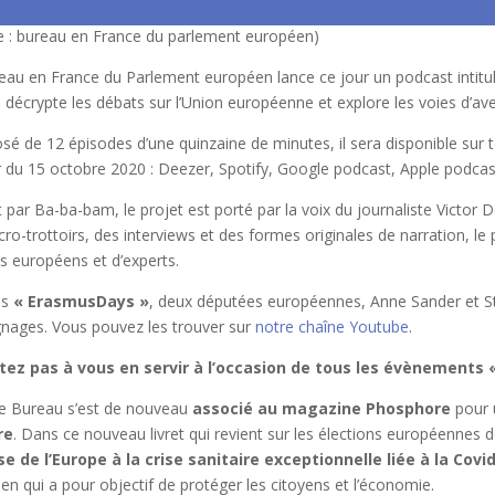
e : bureau en France du parlement européen)
eau en France du Parlement européen lance ce jour un podcast intitu
i décrypte les débats sur l’Union européenne et explore les voies d’ave
é de 12 épisodes d’une quinzaine de minutes, il sera disponible sur 
r du 15 octobre 2020 : Deezer, Spotify, Google podcast, Apple podcast, 
 par Ba-ba-bam, le projet est porté par la voix du journaliste Victor 
ro-trottoirs, des interviews et des formes originales de narration, le
s européens et d’experts.
es
« ErasmusDays »
, deux députées européennes, Anne Sander et St
nages. Vous pouvez les trouver sur
notre chaîne Youtube
.
tez pas à vous en servir à l’occasion de tous les évènements
 le Bureau s’est de nouveau
associé au magazine Phosphore
pour
re
. Dans ce nouveau livret qui revient sur les élections européennes d
e de l’Europe à la crise sanitaire exceptionnelle liée à la Covi
en qui a pour objectif de protéger les citoyens et l’économie.