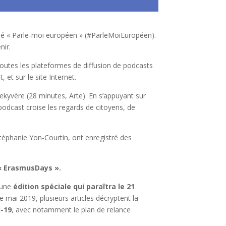
lé « Parle-moi européen » (#ParleMoiEuropéen).
nir.
toutes les plateformes de diffusion de podcasts
et sur le site Internet.
Dekyvère (28 minutes, Arte). En s’appuyant sur
 podcast croise les regards de citoyens, de
éphanie Yon-Courtin, ont enregistré des
 « ErasmusDays ».
 une
édition spéciale qui paraîtra le 21
e mai 2019, plusieurs articles décryptent la
d-19
, avec notamment le plan de relance