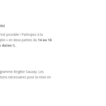
loi
st possible ! Participez à la
loi » en deux parties du
14 au 16
 dates !
)
.
rogramme Brigitte Sauzay. Les
ations nécessaires pour la mise en