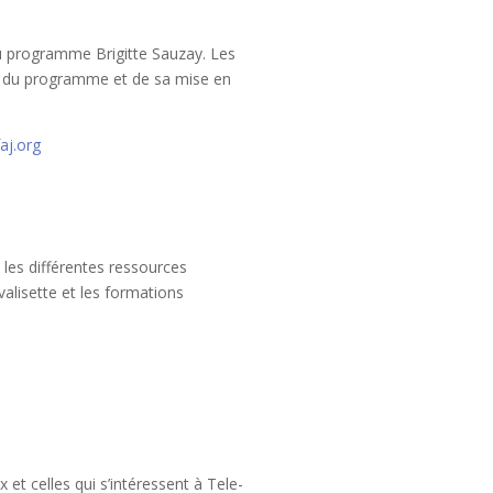
du programme Brigitte Sauzay. Les
çu du programme et de sa mise en
aj.org
z les différentes ressources
valisette et les formations
t celles qui s’intéressent à Tele-