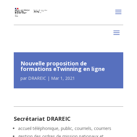
Nouvelle proposition de
formations eTwinning en ligne
par
DRAREIC
|
Mar 1, 2021
Secrétariat DRAREIC
accueil téléphonique, public, courriels, courriers
gestion des ordres de mission nationaux et