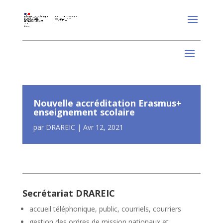
Nouvelle accréditation Erasmus+
enseignement scolaire
par
DRAREIC
|
Avr 12, 2021
Secrétariat DRAREIC
accueil téléphonique, public, courriels, courriers
gestion des ordres de mission nationaux et