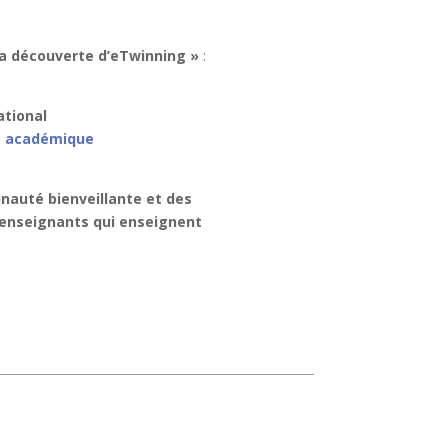
la découverte d’eTwinning »
:
ational
t académique
auté bienveillante et des
 d’enseignants qui enseignent