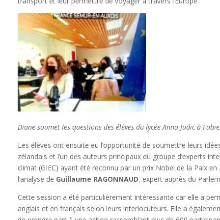
transport et leur permettre de voyager à travers l’Europe.
Diane soumet les questions des élèves du lycée Anna Judic
à Fabie
Les élèves ont ensuite eu l’opportunité de soumettre leurs idée
zélandais et l’un des auteurs principaux du groupe d’experts int
climat (GIEC) ayant été reconnu par un prix Nobel de la Paix en
l’analyse de
Guillaume RAGONNAUD
, expert auprès du Parle
Cette session a été particulièrement intéressante car elle a p
anglais et en français selon leurs interlocuteurs. Elle a égaleme
de prendre part à une action rassemblant plus de 600 participan