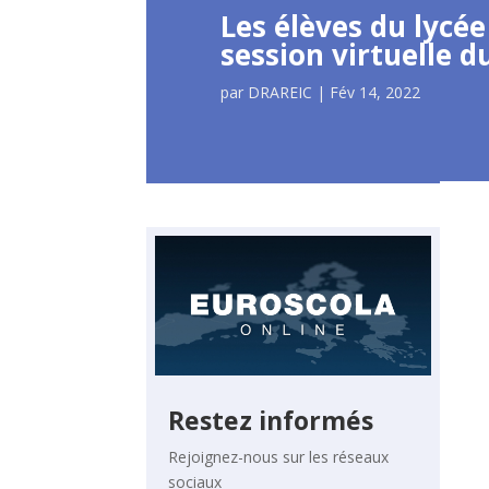
Les élèves du lycé
session virtuelle 
par
DRAREIC
|
Fév 14, 2022
Restez informés
Rejoignez-nous sur les réseaux
sociaux