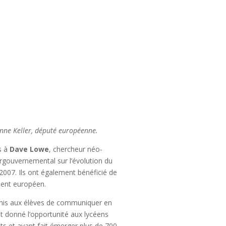
nne Keller, député européenne.
s à
Dave Lowe
, chercheur néo-
ergouvernemental sur l’évolution du
 2007. Ils ont également bénéficié de
ment européen.
ermis aux élèves de communiquer en
nt donné l’opportunité aux lycéens
ts et ayant fait émerger plus de 700