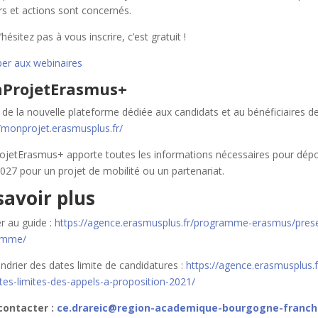
rs et actions sont concernés.
’hésitez pas à vous inscrire, c’est gratuit !
iper aux webinaires
ProjetErasmus+
git de la nouvelle plateforme dédiée aux candidats et au bénéficiaires
//monprojet.erasmusplus.fr/
jetErasmus+ apporte toutes les informations nécessaires pour dé
027 pour un projet de mobilité ou un partenariat.
savoir plus
r au guide :
https://agence.erasmusplus.fr/programme-erasmus/pres
amme/
ndrier des dates limite de candidatures :
https://agence.erasmusplus.
tes-limites-des-appels-a-proposition-2021/
contacter :
ce.drareic@region-academique-bourgogne-franch