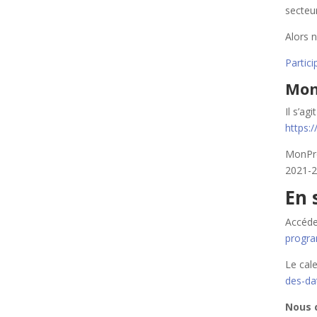
secteu
Alors n
Partic
Mon
Il s’a
https:
MonPro
2021-2
En 
Accéde
progr
Le cale
des-da
Nous 