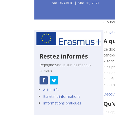
par
DRAREIC
|
Mar 30, 2021
(Sourc
Le
gui
A q
Ce doc
Restez informés
candid
Y sont
Rejoignez-nous sur les réseaux
• les 
sociaux
• les a
• les 
• les m
Actualités
Découv
Bulletin d’informations
Qu’e
Informations pratiques
Les app