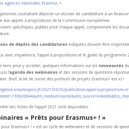
des
agences nationales Erasmus +
.
ganismes souhaitant déposer un dossier de candidature à un financem
e aux appels à propositions de la Commission européenne.
ssiers spécifiques, publiés pour chaque appel, comprennent les doc
ature.
ates de dépôts des candidatures
indiquées doivent être respecté
us avec impatience, l’appel à propositions et le guide du programme 
es liens pour y accéder, quelques informations sur les
nouveautés
du
ssi l’
agenda des webinaires
et des sessions de questions-réponses
ter. Bref, le kit de survie des porteurs de projets Erasmus+ est ici !
//agence.erasmusplus.fr/2021/03/25/publication-appel-a-propositions-er
ntent=159620644&utm_medium=social&utm_source=linkedin&hss_chan
mble des fiches de l’appel 2021 sont disponibles.
inaires « Prêts pour Erasmus+ ! »
s pour Erasmus+ ! » est un cycle de webinaires et de sessions de ques