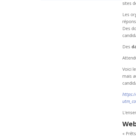
sites 
Les or
répons
Des do
candid
Des
d
Attend
Voici l
mais au
candida
https:
utm_co
L’ense
Web
« Prêt