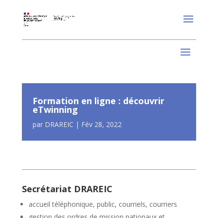
Formation en ligne : découvrir
eTwinning
par
DRAREIC
|
Fév 28, 2022
Secrétariat DRAREIC
accueil téléphonique, public, courriels, courriers
gestion des ordres de mission nationaux et