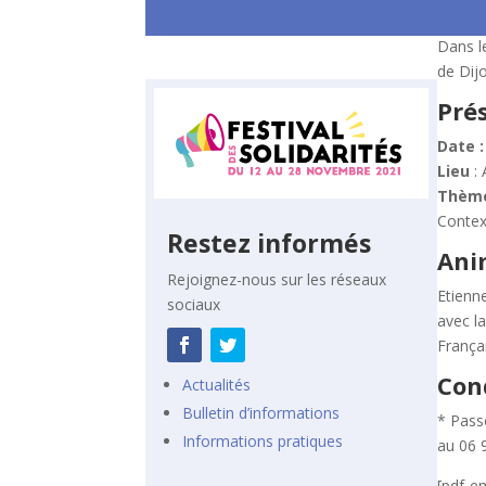
Dans l
de Dij
Pré
Date 
Lieu
: 
Thèm
Context
Restez informés
Ani
Rejoignez-nous sur les réseaux
Etienn
sociaux
avec l
França
Con
Actualités
Bulletin d’informations
* Passe
Informations pratiques
au 06 
[pdf-e