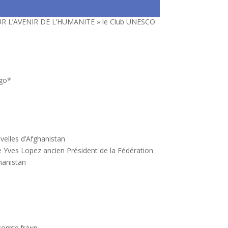
OUR L’AVENIR DE L’HUMANITE » le Club UNESCO
ugo*
velles d’Afghanistan
 Yves Lopez ancien Président de la Fédération
hanistan
comte.fr/wp-