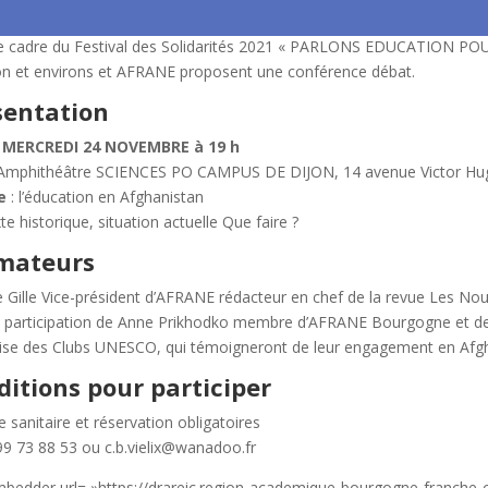
e cadre du Festival des Solidarités 2021 « PARLONS EDUCATION P
on et environs et AFRANE proposent une conférence débat.
sentation
: MERCREDI 24 NOVEMBRE à 19 h
Amphithéâtre SCIENCES PO CAMPUS DE DIJON, 14 avenue Victor H
e
: l’éducation en Afghanistan
e historique, situation actuelle Que faire ?
mateurs
e Gille Vice-président d’AFRANE rédacteur en chef de la revue Les Nou
a participation de Anne Prikhodko membre d’AFRANE Bourgogne et de
ise des Clubs UNESCO, qui témoigneront de leur engagement en Afg
ditions pour participer
 sanitaire et réservation obligatoires
99 73 88 53 ou c.b.vielix@wanadoo.fr
mbedder url= »https://drareic.region-academique-bourgogne-franche-