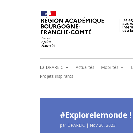
La DRAREIC
Actualités
Mobilités
D
Projets inspirants
#Explorelemonde ! 
par
DRAREIC
|
Nov 20, 2023