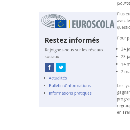
(Sourc
Plusie
avec l
questi
Pour po
Restez informés
24 j
Rejoignez-nous sur les réseaux
sociaux
28 j
14 
2 ma
Actualités
Bulletin d’informations
Les ly
gagnan
Informations pratiques
progra
regrou
en Fran