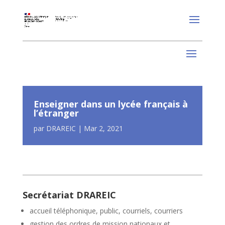
Enseigner dans un lycée français à
l’étranger
par
DRAREIC
|
Mar 2, 2021
Secrétariat DRAREIC
accueil téléphonique, public, courriels, courriers
gestion des ordres de mission nationaux et