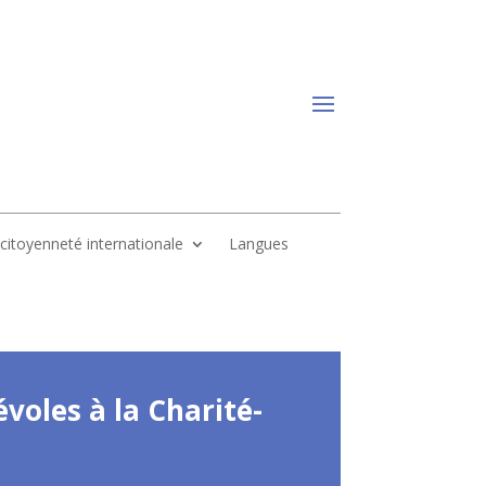
, citoyenneté internationale
Langues
voles à la Charité-