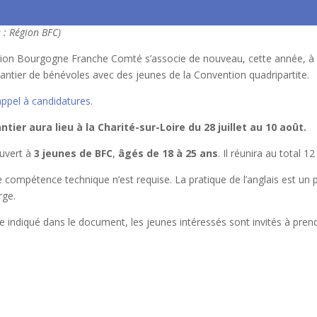
 : Région BFC)
ion Bourgogne Franche Comté s’associe de nouveau, cette année, à l
hantier de bénévoles avec des jeunes de la Convention quadripartite.
appel à candidatures
.
ntier aura lieu à la Charité-sur-Loire du 28 juillet au 10 août.
ouvert à
3 jeunes de BFC
,
âgés de 18 à 25 ans
. Il réunira au total 1
 compétence technique n’est requise. La pratique de l’anglais est un p
rge.
indiqué dans le document, les jeunes intéressés sont invités à prend