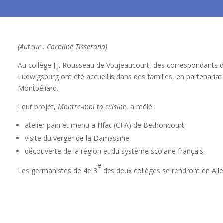
(Auteur : Caroline Tisserand)
Au collège J.J. Rousseau de Voujeaucourt, des correspondant
Ludwigsburg ont été accueillis dans des familles, en partenaria
Montbéliard.
Leur projet,
Montre-moi ta cuisine
, a mêlé :
atelier pain et menu a I’Ifac (CFA) de Bethoncourt,
visite du verger de la Damassine,
découverte de la région et du système scolaire français.
e
Les germanistes de 4e 3
des deux collèges se rendront en Al