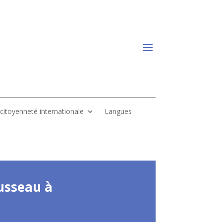
, citoyenneté internationale
Langues
usseau à