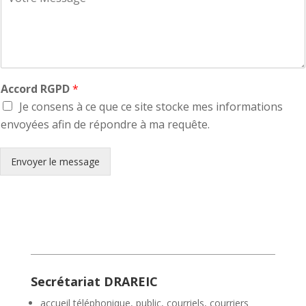
e
e
s
c
s
t
a
*
g
e
*
Accord RGPD
*
Je consens à ce que ce site stocke mes informations
envoyées afin de répondre à ma requête.
Envoyer le message
Secrétariat DRAREIC
accueil téléphonique, public, courriels, courriers