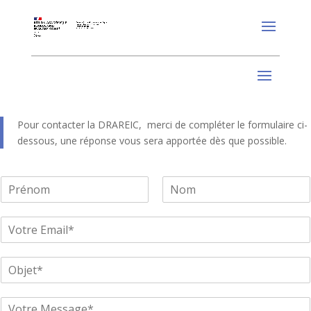
Pour contacter la DRAREIC, merci de compléter le formulaire ci-
dessous, une réponse vous sera apportée dès que possible.
N
o
P
N
m
r
o
E
*
é
m
m
n
a
o
S
m
i
u
l
b
*
M
j