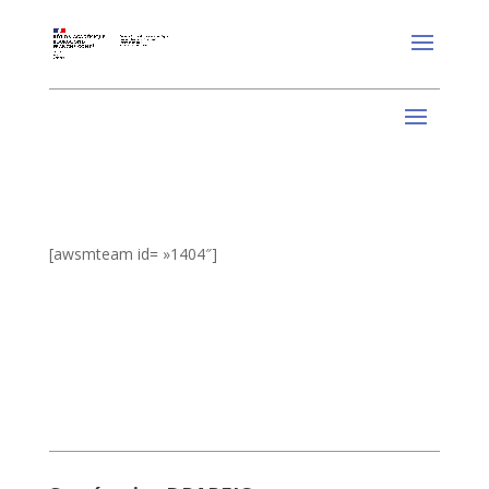
[awsmteam id= »1404″]